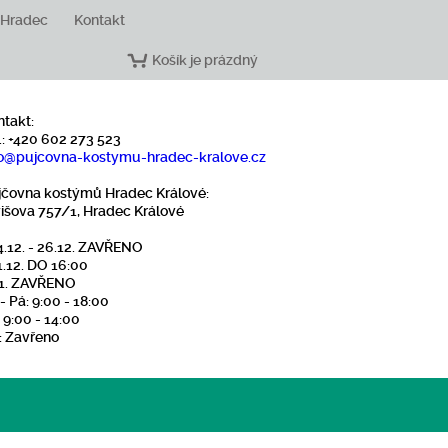
 Hradec
Kontakt
Košík je prázdný
ntakt:
.: +420 602 273 523
o
@pujcovna-kostymu-hradec-kralove
.cz
jčovna kostýmů Hradec Králové:
višova 757/1, Hradec Králové
4.12. - 26.12. ZAVŘENO
1.12. DO 16:00
1.1. ZAVŘENO
- Pá: 9:00 - 18:00
 9:00 - 14:00
: Zavřeno