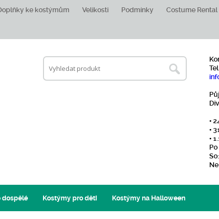
Doplňky ke kostýmům
Velikosti
Podmínky
Costume Rental
Ko
Tel
inf
Pů
Di
• 2
• 3
• 
Po 
So:
Ne
 dospělé
Kostýmy pro děti
Kostýmy na Halloween