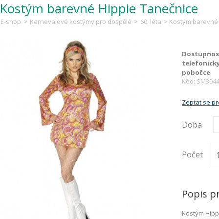
Kostým barevné Hippie Tanečnice
E-shop
>
Karnevalové kostýmy pro dospělé
>
60. léta
> Kostým barevné 
Dostupnost
telefonick
pobočce
Kód: SM304
Zeptat se p
Doba
Počet
Popis p
Kostým Hippi