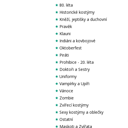
80. léta
Historické kostýmy
Kněží, jeptišky a duchovní
Pravěk
Klauni
Indiáni a kovbojové
Oktoberfest
Piráti
Prohibice - 20. léta
Doktoři a Sestry
Uniformy
Vampírky a Upíři
Vánoce
Zombie
Zvířecí kostýmy
Sexy kostýmy a oblečky
Ostatní
Maskoti a Zvířata