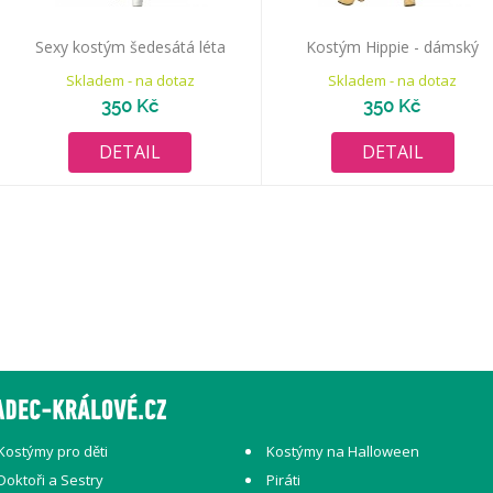
Sexy kostým šedesátá léta
Kostým Hippie - dámský
Skladem - na dotaz
Skladem - na dotaz
350 Kč
350 Kč
DETAIL
DETAIL
Kostýmy pro děti
Kostýmy na Halloween
Doktoři a Sestry
Piráti