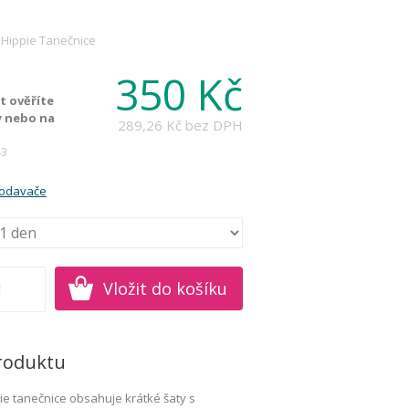
Hippie Tanečnice
350 Kč
 ověříte
y nebo na
289,26 Kč
bez DPH
43
rodavače
roduktu
e tanečnice obsahuje krátké šaty s