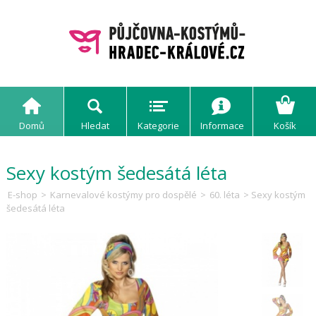
Domů
Hledat
Kategorie
Informace
Košík
Sexy kostým šedesátá léta
E-shop
>
Karnevalové kostýmy pro dospělé
>
60. léta
> Sexy kostým
šedesátá léta