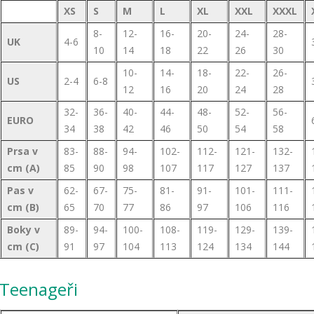
XS
S
M
L
XL
XXL
XXXL
8-
12-
16-
20-
24-
28-
UK
4-6
10
14
18
22
26
30
10-
14-
18-
22-
26-
US
2-4
6-8
12
16
20
24
28
32-
36-
40-
44-
48-
52-
56-
EURO
34
38
42
46
50
54
58
Prsa v
83-
88-
94-
102-
112-
121-
132-
cm (A)
85
90
98
107
117
127
137
Pas v
62-
67-
75-
81-
91-
101-
111-
cm (B)
65
70
77
86
97
106
116
Boky v
89-
94-
100-
108-
119-
129-
139-
cm (C)
91
97
104
113
124
134
144
Teenageři