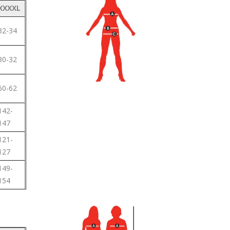
XXXXL
32-34
30-32
60-62
142-
147
121-
127
149-
154