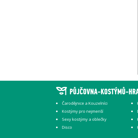
Čarodějnice a Kouzelníci
Kostýmy pro nejmenší
Sexy kostýmy a oblečky
Disco