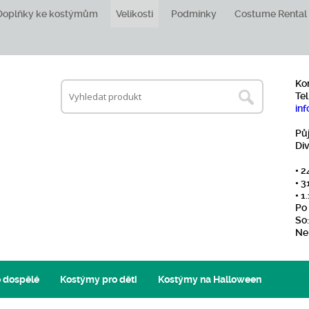
Doplňky ke kostýmům
Velikosti
Podmínky
Costume Rental
Ko
Tel
inf
Pů
Di
• 2
• 3
• 
Po 
So:
Ne
 dospělé
Kostýmy pro děti
Kostýmy na Halloween