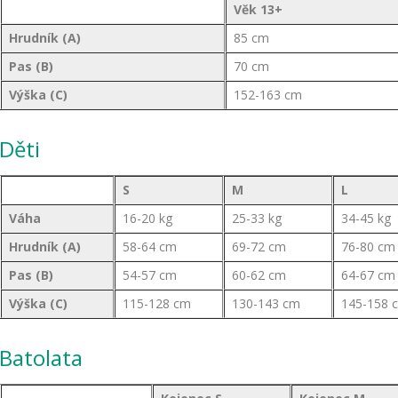
Věk 13+
Hrudník (A)
85 cm
Pas (B)
70 cm
Výška (C)
152-163 cm
Děti
S
M
L
Váha
16-20 kg
25-33 kg
34-45 kg
Hrudník (A)
58-64 cm
69-72 cm
76-80 cm
Pas (B)
54-57 cm
60-62 cm
64-67 cm
Výška (C)
115-128 cm
130-143 cm
145-158 
Batolata