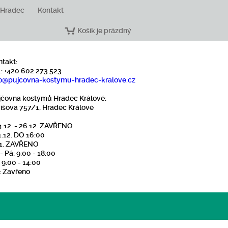
 Hradec
Kontakt
Košík je prázdný
ntakt:
.: +420 602 273 523
o
@pujcovna-kostymu-hradec-kralove
.cz
jčovna kostýmů Hradec Králové:
višova 757/1, Hradec Králové
4.12. - 26.12. ZAVŘENO
1.12. DO 16:00
1.1. ZAVŘENO
- Pá: 9:00 - 18:00
 9:00 - 14:00
: Zavřeno