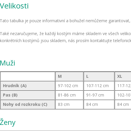
Velikosti
Tato tabulka je pouze informativní a bohužel nemůžeme garantovat, ž
Také nezaručujeme, že každý kostým máme skladem ve všech velikoste
konkrétních kostýmů jsou skladem, nás prosím kontaktujte telefonic
Muži
M
L
XL
Hrudník (A)
97-102 cm
107-112 cm
117-12
Pas (B)
81-86 cm
91-97 cm
102-10
Nohy od rozkroku (C)
83 cm
84 cm
84 cm
Ženy