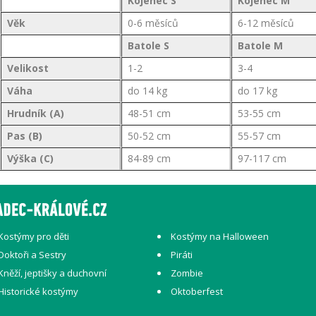
Kojenec S
Kojenec M
Věk
0-6 měsíců
6-12 měsíců
Batole S
Batole M
Velikost
1-2
3-4
Váha
do 14 kg
do 17 kg
Hrudník (A)
48-51 cm
53-55 cm
Pas (B)
50-52 cm
55-57 cm
Výška (C)
84-89 cm
97-117 cm
Kostýmy pro děti
Kostýmy na Halloween
Doktoři a Sestry
Piráti
Kněží, jeptišky a duchovní
Zombie
Historické kostýmy
Oktoberfest