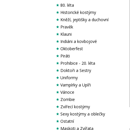
80. léta
Historické kostýmy
Kněží, jeptišky a duchovní
Pravěk
Klauni
Indiáni a kovbojové
Oktoberfest
Piráti
Prohibice - 20. léta
Doktoři a Sestry
Uniformy
Vampírky a Upíři
Vánoce
Zombie
Zvířecí kostýmy
Sexy kostýmy a oblečky
Ostatní
Maskoti a Zvířata