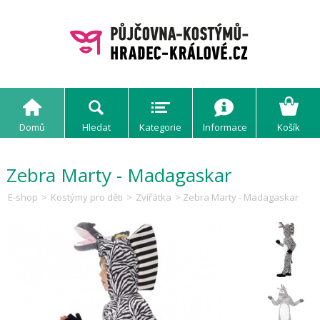
Domů
Hledat
Kategorie
Informace
Košík
Zebra Marty - Madagaskar
E-shop
>
Kostýmy pro děti
>
Zvířátka
> Zebra Marty - Madagaskar