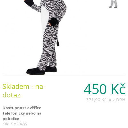
450 Kč
Skladem - na
dotaz
371,90 Kč
bez DPH
Dostupnost ověříte
telefonicky nebo na
pobočce
Kód: SM20486