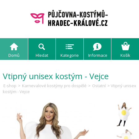
Domů
Hledat
Kategorie
Informace
Košík
Vtipný unisex kostým - Vejce
E-shop
>
Karnevalové kostýmy pro dospělé
>
Ostatní
> Vtipný unisex
kostým - Vejce