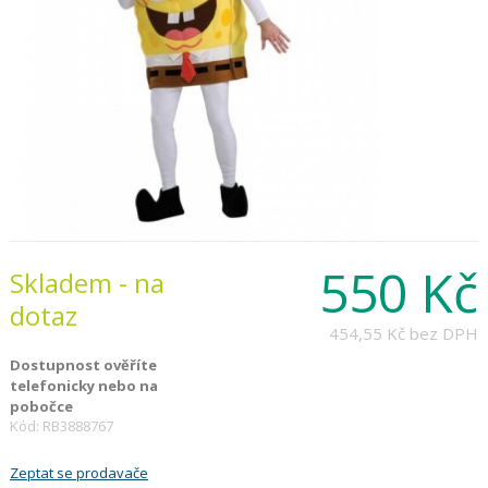
550 Kč
Skladem - na
dotaz
454,55 Kč
bez DPH
Dostupnost ověříte
telefonicky nebo na
pobočce
Kód: RB3888767
Zeptat se prodavače