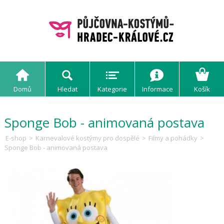
Domů
Hledat
Kategorie
Informace
Košík
Sponge Bob - animovaná postava
E-shop
>
Karnevalové kostýmy pro dospělé
>
Filmy a pohádky
>
Sponge Bob - animovaná postava