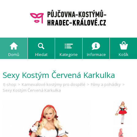
Domů
Hledat
Kategorie
Informace
Košík
Sexy Kostým Červená Karkulka
E-shop
>
Karnevalové kostýmy pro dospělé
>
Filmy a pohádky
>
Sexy Kostým Červená Karkulka