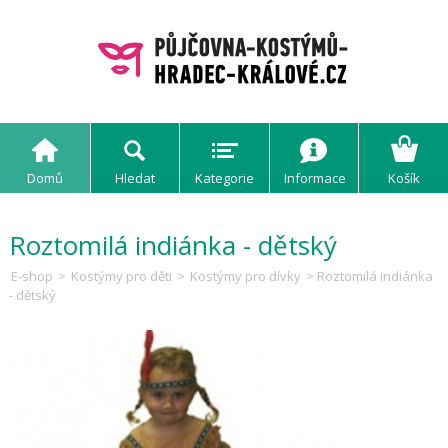
Domů
Hledat
Kategorie
Informace
Košík
Roztomilá indiánka - dětský
E-shop
>
Kostýmy pro děti
>
Kostýmy pro dívky
> Roztomilá indiánka
- dětský