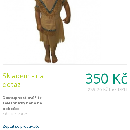
350 Kč
Skladem - na
dotaz
289,26 Kč
bez DPH
Dostupnost ověříte
telefonicky nebo na
pobočce
Kód: RP123029
Zeptat se prodavače