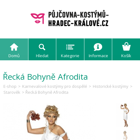
Domů
Hledat
Kategorie
Informace
Košík
Řecká Bohyně Afrodita
E-shop
>
Karnevalové kostýmy pro dospělé
>
Historické kostýmy
>
Starověk
> Řecká Bohyně Afrodita