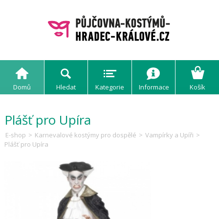
Domů
Hledat
Kategorie
Informace
Košík
Plášť pro Upíra
E-shop
>
Karnevalové kostýmy pro dospělé
>
Vampírky a Upíři
>
Plášť pro Upíra