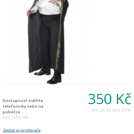
350 Kč
Dostupnost ověříte
telefonicky nebo na
289,26 Kč
bez DPH
pobočce
Kód: SM25788
Zeptat se prodavače