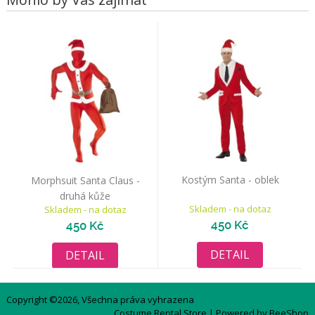
Kostým Santa - oblek
Morphsuit Santa Claus -
druhá kůže
Skladem - na dotaz
Skladem - na dotaz
450 Kč
450 Kč
DETAIL
DETAIL
Copyright ©2026, Všechna práva vyhrazena
Costume Rental Store
| Powered by
BeeShop