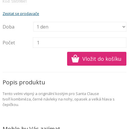
Kód: SM39841
Zeptat se prodavače
Doba
Počet
Popis produktu
Tento velmi vtipný a originální kostým pro Santa Clause
tvoří
kombinéza, černé návleky na nohy, opasek a velká hlava s
čepičkou
.
Mohlo by Vás zajímat