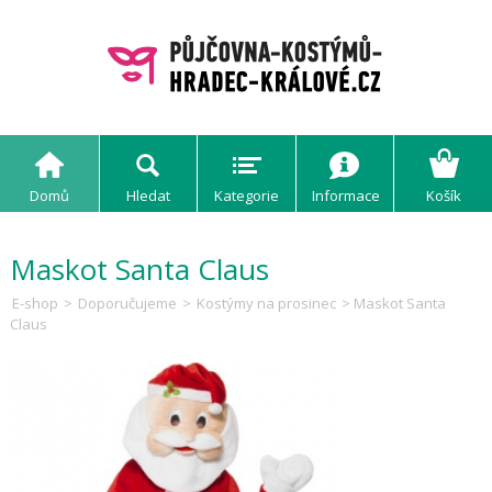
Domů
Hledat
Kategorie
Informace
Košík
Maskot Santa Claus
E-shop
>
Doporučujeme
>
Kostýmy na prosinec
> Maskot Santa
Claus