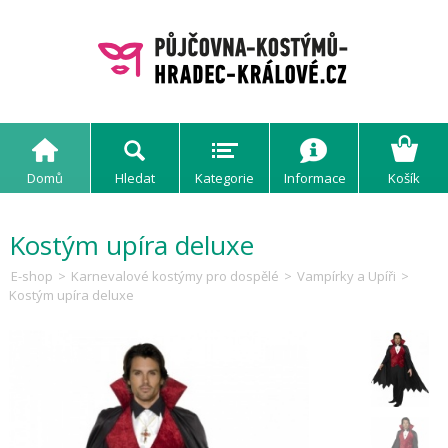
Domů
Hledat
Kategorie
Informace
Košík
Kostým upíra deluxe
E-shop
>
Karnevalové kostýmy pro dospělé
>
Vampírky a Upíři
>
Kostým upíra deluxe