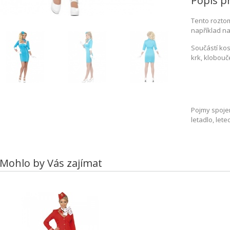
Popis p
Tento rozto
například na
Součástí kos
krk, klobouč
Pojmy spojen
letadlo, let
Mohlo by Vás zajímat