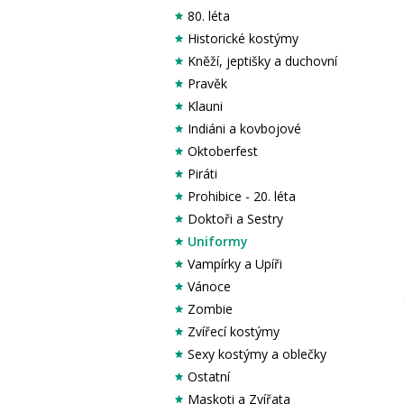
80. léta
Historické kostýmy
Kněží, jeptišky a duchovní
Pravěk
Klauni
Indiáni a kovbojové
Oktoberfest
Piráti
Prohibice - 20. léta
Doktoři a Sestry
Uniformy
Vampírky a Upíři
Vánoce
Zombie
Zvířecí kostýmy
Sexy kostýmy a oblečky
Ostatní
Maskoti a Zvířata