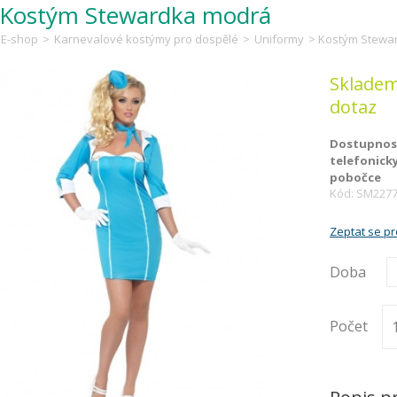
Kostým Stewardka modrá
E-shop
>
Karnevalové kostýmy pro dospělé
>
Uniformy
> Kostým Stewa
Skladem
dotaz
Dostupnost
telefonick
pobočce
Kód: SM227
Zeptat se p
Doba
Počet