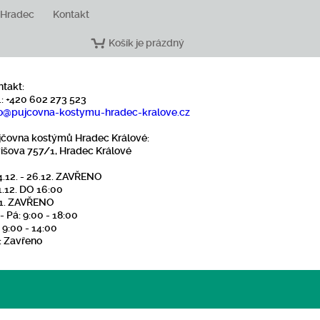
 Hradec
Kontakt
Košík je prázdný
ntakt:
.: +420 602 273 523
o
@pujcovna-kostymu-hradec-kralove
.cz
jčovna kostýmů Hradec Králové:
višova 757/1, Hradec Králové
4.12. - 26.12. ZAVŘENO
1.12. DO 16:00
1.1. ZAVŘENO
- Pá: 9:00 - 18:00
 9:00 - 14:00
: Zavřeno