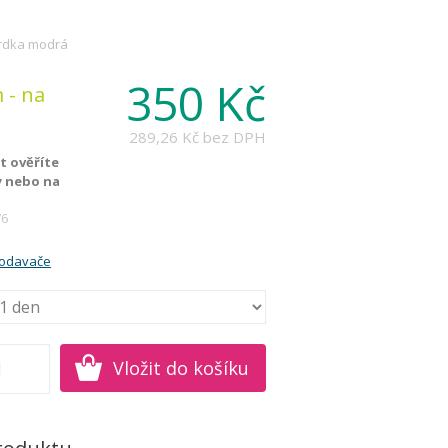
rdka modrá
350 Kč
 - na
289,26 Kč
bez DPH
 ověříte
y nebo na
76
rodavače