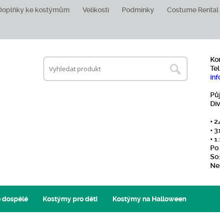
Doplňky ke kostýmům
Velikosti
Podmínky
Costume Rental
Ko
Tel
inf
Pů
Di
• 2
• 3
• 
Po 
So:
Ne
 dospělé
Kostýmy pro děti
Kostýmy na Halloween