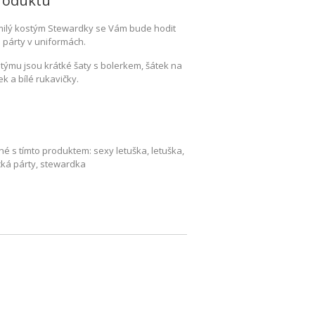
roduktu
milý kostým Stewardky se Vám bude hodit
 párty v uniformách.
týmu jsou krátké šaty s bolerkem, šátek na
ek a bílé rukavičky.
é s tímto produktem: sexy letuška, letuška,
ecká párty, stewardka