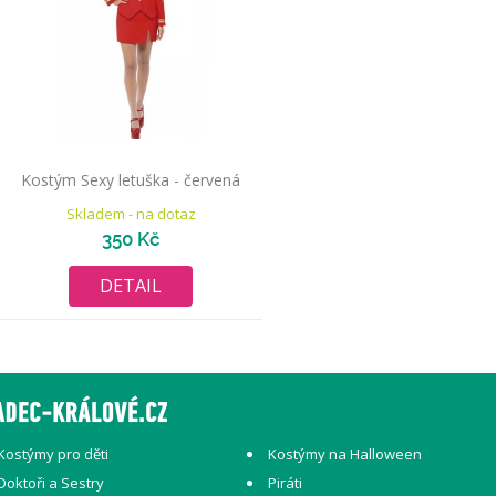
Kostým Sexy letuška - červená
Skladem - na dotaz
350 Kč
DETAIL
Kostýmy pro děti
Kostýmy na Halloween
Doktoři a Sestry
Piráti