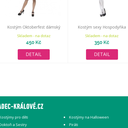
Kostým Oktoberfest dámský
Kostým sexy Hospodyňka
Skladem - na dotaz
Skladem - na dotaz
450 Kč
350 Kč
DETAIL
DETAIL
Kostýmy pro děti
Kostýmy na Halloween
Doktoři a Sestry
Piráti