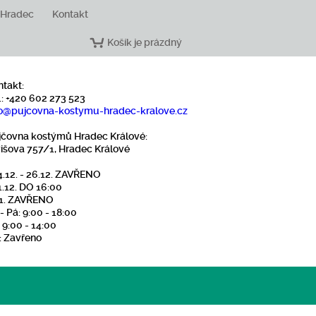
 Hradec
Kontakt
Košík je prázdný
ntakt:
.: +420 602 273 523
o
@pujcovna-kostymu-hradec-kralove
.cz
jčovna kostýmů Hradec Králové:
višova 757/1, Hradec Králové
4.12. - 26.12. ZAVŘENO
1.12. DO 16:00
1.1. ZAVŘENO
- Pá: 9:00 - 18:00
 9:00 - 14:00
: Zavřeno