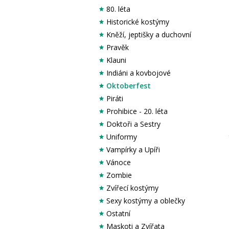
80. léta
Historické kostýmy
Kněží, jeptišky a duchovní
Pravěk
Klauni
Indiáni a kovbojové
Oktoberfest
Piráti
Prohibice - 20. léta
Doktoři a Sestry
Uniformy
Vampírky a Upíři
Vánoce
Zombie
Zvířecí kostýmy
Sexy kostýmy a oblečky
Ostatní
Maskoti a Zvířata