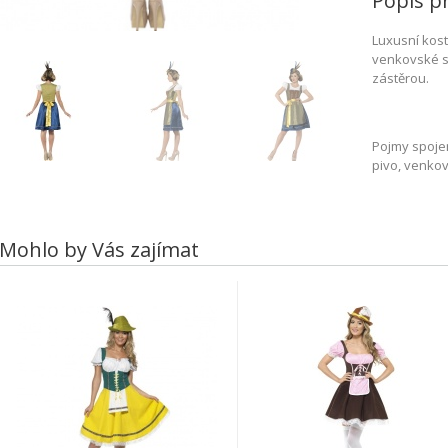
Popis p
Luxusní kost
venkovské sl
zástěrou.
Pojmy spojen
pivo, venkov
Mohlo by Vás zajímat