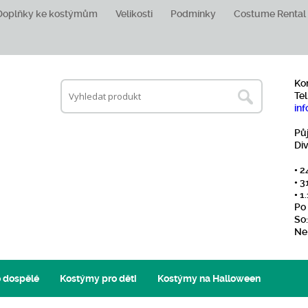
Doplňky ke kostýmům
Velikosti
Podmínky
Costume Rental
Ko
Tel
inf
Pů
Di
• 2
• 3
• 
Po 
So:
Ne
 dospělé
Kostýmy pro děti
Kostýmy na Halloween