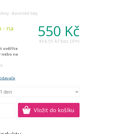
ženy - Bavorské šaty
550 Kč
 - na
454,55 Kč
bez DPH
 ověříte
y nebo na
46
rodavače