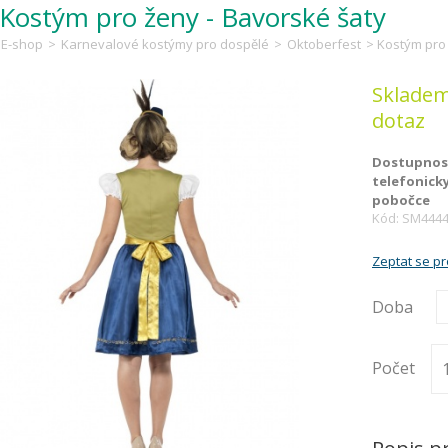
Kostým pro ženy - Bavorské šaty
E-shop
>
Karnevalové kostýmy pro dospělé
>
Oktoberfest
> Kostým pro 
Skladem
dotaz
Dostupnost
telefonick
pobočce
Kód: SM444
Zeptat se p
Doba
Počet