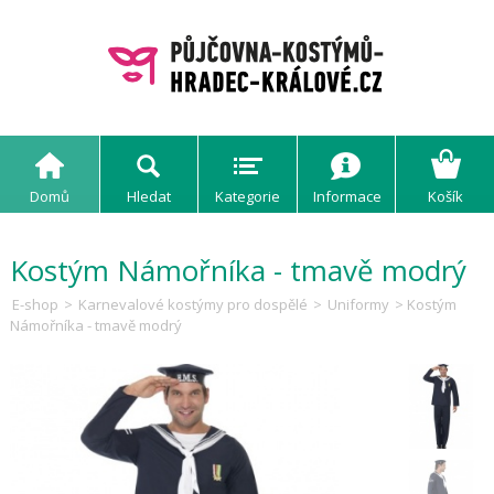
Domů
Hledat
Kategorie
Informace
Košík
Kostým Námořníka - tmavě modrý
E-shop
>
Karnevalové kostýmy pro dospělé
>
Uniformy
> Kostým
Námořníka - tmavě modrý