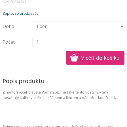
Kód: SM22129
Zeptat se prodavače
Doba
Počet
Popis produktu
Z námořnického světa Vám nabízíme také tento kostým, který
obsahuje kalhoty, tričko se šátkem a límcem a námořnickou čepici.
Pojmy spojené s tímto produktem: námořník, plavba, moře, navy,