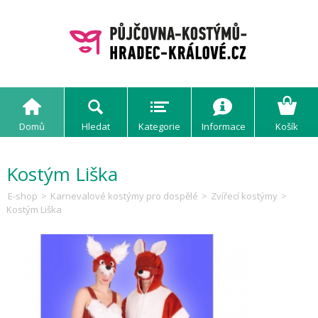
Domů
Hledat
Kategorie
Informace
Košík
Kostým Liška
E-shop
>
Karnevalové kostýmy pro dospělé
>
Zvířecí kostýmy
>
Kostým Liška