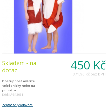
450 Kč
Skladem - na
dotaz
371,90 Kč
bez DPH
Dostupnost ověříte
telefonicky nebo na
pobočce
Kód: LPB13051
Zeptat se prodavače