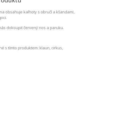
roduktu
na obsahuje kalhoty s obručí a kšandami,
ici.
nás dokoupit červený nos a paruku.
é s tímto produktem: klaun, cirkus,