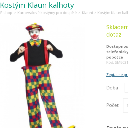
Kostým Klaun kalhoty
E-shop
>
Karnevalové kostýmy pro dospělé
>
Klauni
> Kostým Klaun kal
Skladem
dotaz
Dostupnost
telefonick
pobočce
Kód: SM963
Zeptat se p
Doba
Počet