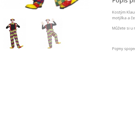
Popis p
Kostým Klau
motýlka a čep
Můžete si u 
Pojmy spojen