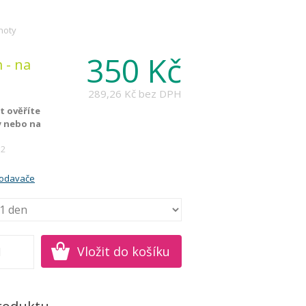
hoty
350 Kč
 - na
289,26 Kč
bez DPH
 ověříte
y nebo na
12
rodavače