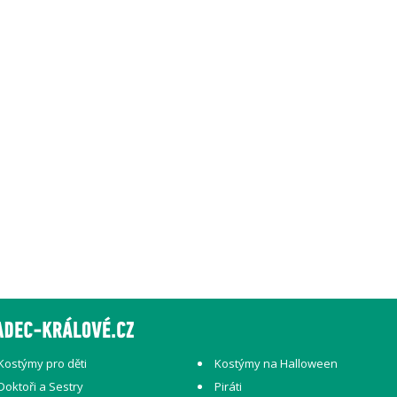
Kostýmy pro děti
Kostýmy na Halloween
Doktoři a Sestry
Piráti