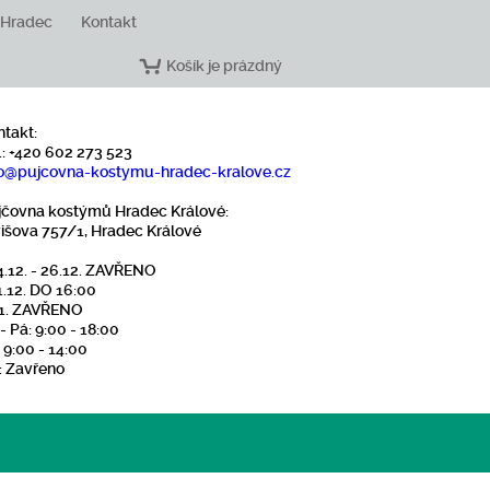
 Hradec
Kontakt
Košík je prázdný
ntakt:
.: +420 602 273 523
o
@pujcovna-kostymu-hradec-kralove
.cz
jčovna kostýmů Hradec Králové:
višova 757/1, Hradec Králové
4.12. - 26.12. ZAVŘENO
1.12. DO 16:00
1.1. ZAVŘENO
- Pá: 9:00 - 18:00
 9:00 - 14:00
: Zavřeno