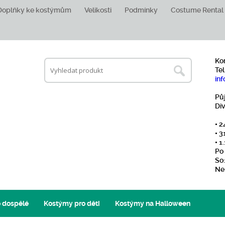
Doplňky ke kostýmům
Velikosti
Podmínky
Costume Rental
Ko
Tel
inf
Pů
Di
• 2
• 3
• 
Po 
So:
Ne
 dospělé
Kostýmy pro děti
Kostýmy na Halloween