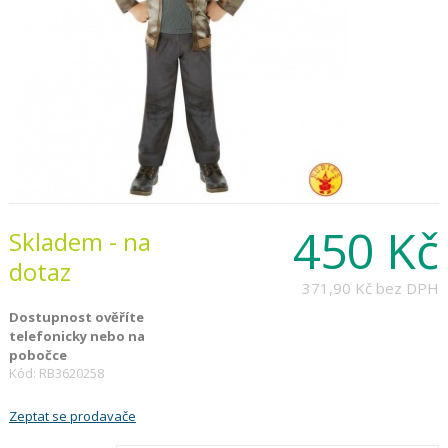
450 Kč
Skladem - na
dotaz
371,90 Kč
bez DPH
Dostupnost ověříte
telefonicky nebo na
pobočce
Kód: RB3620258
Zeptat se prodavače