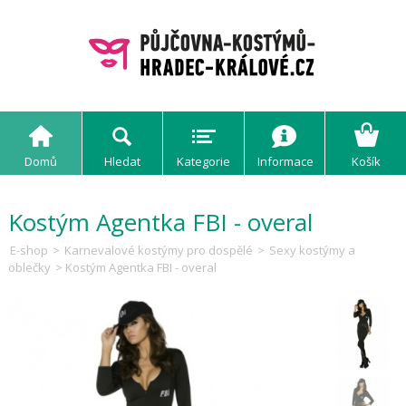
Domů
Hledat
Kategorie
Informace
Košík
Kostým Agentka FBI - overal
E-shop
>
Karnevalové kostýmy pro dospělé
>
Sexy kostýmy a
oblečky
> Kostým Agentka FBI - overal