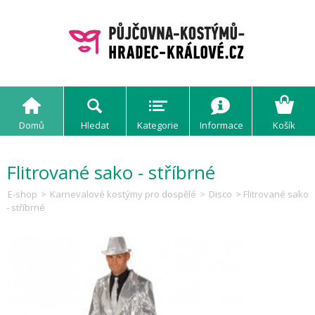
Domů
Hledat
Kategorie
Informace
Košík
Flitrované sako - stříbrné
E-shop
>
Karnevalové kostýmy pro dospělé
>
Disco
> Flitrované sako
- stříbrné