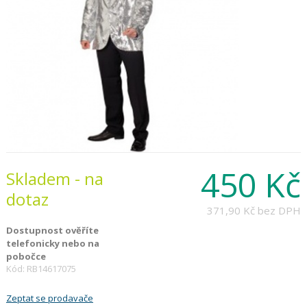
450 Kč
Skladem - na
dotaz
371,90 Kč
bez DPH
Dostupnost ověříte
telefonicky nebo na
pobočce
Kód: RB14617075
Zeptat se prodavače