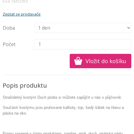
Kód: SM22959
Zeptat se prodavače
Doba
Počet
Popis produktu
Strašidelný kostým Duch piráta si můžete zapůjčit u nás v půjčovně.
Součástí kostýmu jsou pruhované kalhoty, top, šedý šátek na hlavu a
páska na oko.
Pojmy spojené s tímto produktem: zombie, pirát, duch, pirátská párty,