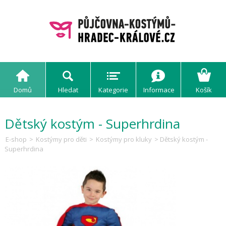
Domů
Hledat
Kategorie
Informace
Košík
Dětský kostým - Superhrdina
E-shop
>
Kostýmy pro děti
>
Kostýmy pro kluky
> Dětský kostým -
Superhrdina