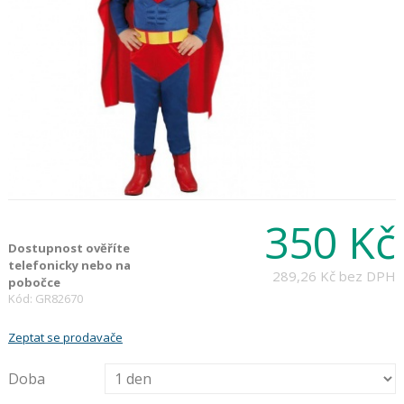
350 Kč
Dostupnost ověříte
telefonicky nebo na
289,26 Kč
bez DPH
pobočce
Kód: GR82670
Zeptat se prodavače
Doba