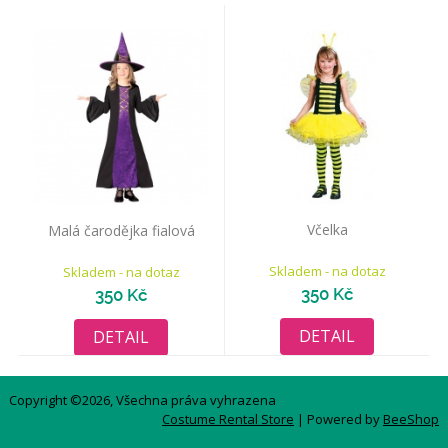
Včelka
Malá čarodějka fialová
Skladem - na dotaz
Skladem - na dotaz
350 Kč
350 Kč
DETAIL
DETAIL
Copyright ©2026, Všechna práva vyhrazena
Costume Rental Store
| Powered by
BeeShop