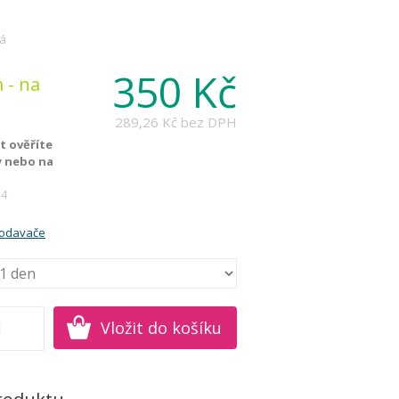
ná
350 Kč
 - na
289,26 Kč
bez DPH
 ověříte
y nebo na
14
rodavače