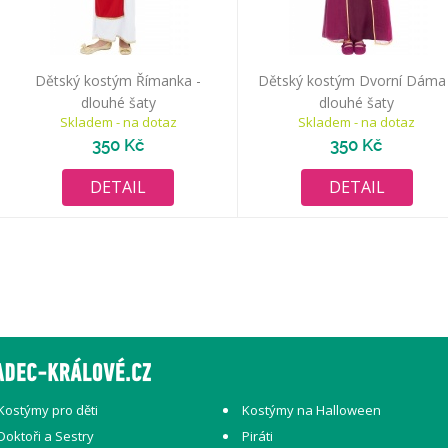
Dětský kostým Římanka -
Dětský kostým Dvorní Dáma 
dlouhé šaty
dlouhé šaty
Skladem - na dotaz
Skladem - na dotaz
350 Kč
350 Kč
DETAIL
DETAIL
Kostýmy pro děti
Kostýmy na Halloween
Doktoři a Sestry
Piráti