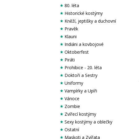
80. léta
Historické kostýmy
Kněží, jeptišky a duchovní
Pravěk
Klauni
Indiáni a kovbojové
Oktoberfest
Piráti
Prohibice - 20. léta
Doktoři a Sestry
Uniformy
Vampírky a Upíři
Vánoce
Zombie
Zvířecí kostýmy
Sexy kostýmy a oblečky
Ostatní
Maskoti a Zvířata