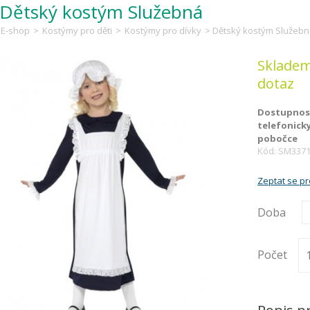
Dětský kostým Služebná
E-shop
>
Kostýmy pro děti
>
Kostýmy pro dívky
> Dětský kostým Služeb
Skladem
dotaz
Dostupnost
telefonick
pobočce
Kód: SM337
Zeptat se p
Doba
Počet