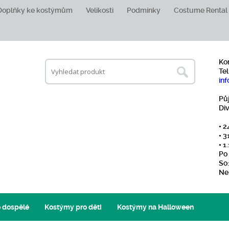
Doplňky ke kostýmům
Velikosti
Podmínky
Costume Rental
Ko
Tel
inf
Pů
Di
• 2
• 3
• 
Po 
So:
Ne
 dospělé
Kostýmy pro děti
Kostýmy na Halloween