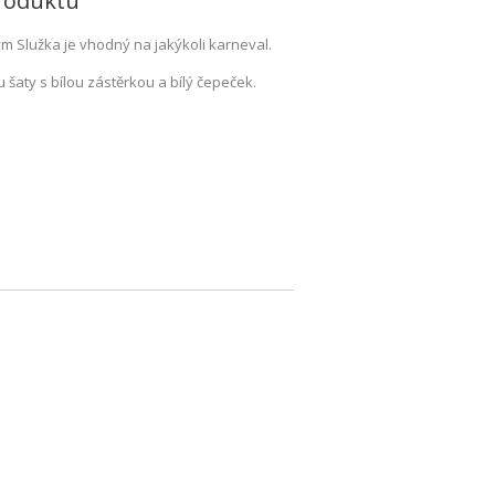
roduktu
m Služka je vhodný na jakýkoli karneval.
u šaty s bílou zástěrkou a bílý čepeček.