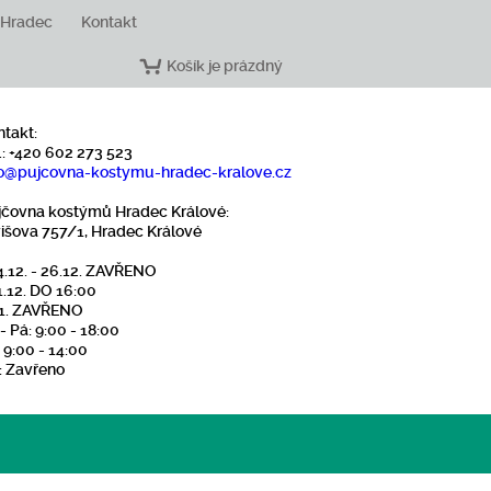
 Hradec
Kontakt
Košík je prázdný
ntakt:
.: +420 602 273 523
o
@pujcovna-kostymu-hradec-kralove
.cz
jčovna kostýmů Hradec Králové:
višova 757/1, Hradec Králové
4.12. - 26.12. ZAVŘENO
1.12. DO 16:00
1.1. ZAVŘENO
- Pá: 9:00 - 18:00
 9:00 - 14:00
: Zavřeno