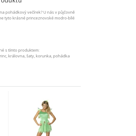
roduktu
 na pohádkový večírek? U nás v půjčovně
e tyto krásné princeznovské modro-bílé
né s tímto produktem:
rinc, královna, šaty, korunka, pohádka