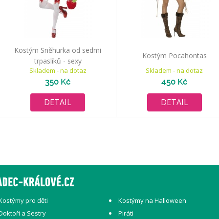
Kostým Sněhurka od sedmi
Kostým Pocahontas
trpaslíků - sexy
Skladem - na dotaz
Skladem - na dotaz
350 Kč
450 Kč
DETAIL
DETAIL
Kostýmy pro děti
Kostýmy na Halloween
Doktoři a Sestry
Piráti