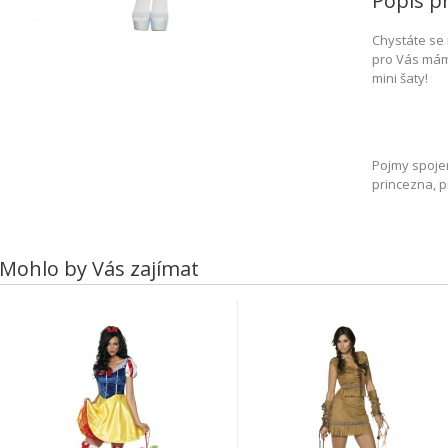
Popis p
Chystáte se
pro Vás mám
mini šaty!
Pojmy spoje
princezna, p
Mohlo by Vás zajímat