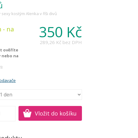
ů
sexy kostým Alenka v říši divů
350 Kč
 - na
289,26 Kč
bez DPH
 ověříte
y nebo na
78
rodavače