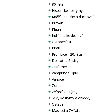
80. léta
Historické kostýmy
Kněží, jeptišky a duchovní
Pravěk
Klauni
Indiáni a kovbojové
Oktoberfest
Piráti
Prohibice - 20. léta
Doktoři a Sestry
Uniformy
Vampírky a Upíři
Vánoce
Zombie
Zvířecí kostýmy
Sexy kostýmy a oblečky
Ostatní
Maskoti a Zvířata