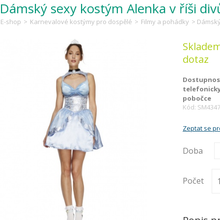
Dámský sexy kostým Alenka v říši div
E-shop
>
Karnevalové kostýmy pro dospělé
>
Filmy a pohádky
> Dámský 
Skladem
dotaz
Dostupnost
telefonick
pobočce
Kód: SM434
Zeptat se p
Doba
Počet