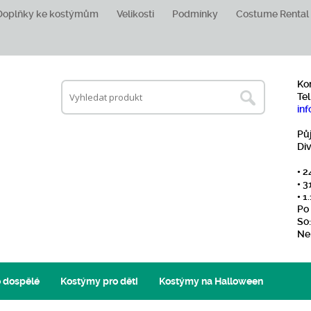
Doplňky ke kostýmům
Velikosti
Podmínky
Costume Rental
Ko
Tel
inf
Pů
Di
• 2
• 3
• 
Po 
So:
Ne
 dospělé
Kostýmy pro děti
Kostýmy na Halloween