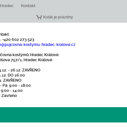
 Hradec
Kontakt
Košík je prázdný
ntakt:
.: +420 602 273 523
o
@pujcovna-kostymu-hradec-kralove
.cz
jčovna kostýmů Hradec Králové:
višova 757/1, Hradec Králové
4.12. - 26.12. ZAVŘENO
1.12. DO 16:00
1.1. ZAVŘENO
- Pá: 9:00 - 18:00
 9:00 - 14:00
: Zavřeno